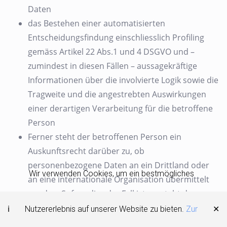
Daten
das Bestehen einer automatisierten
Entscheidungsfindung einschliesslich Profiling
gemäss Artikel 22 Abs.1 und 4 DSGVO und –
zumindest in diesen Fällen – aussagekräftige
Informationen über die involvierte Logik sowie die
Tragweite und die angestrebten Auswirkungen
einer derartigen Verarbeitung für die betroffene
Person
Ferner steht der betroffenen Person ein
Auskunftsrecht darüber zu, ob
personenbezogene Daten an ein Drittland oder
Wir verwenden Cookies, um ein bestmögliches
an eine internationale Organisation übermittelt
wurden. Sofern dies der Fall ist, so steht der
betroffenen Person im übrigen das Recht zu,
Nutzererlebnis auf unserer Website zu bieten.
Zur
Auskunft über die geeigneten Garantien im