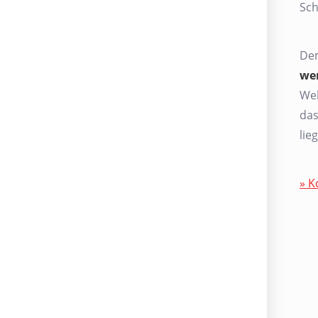
Sch
Dem
we
Web
das
lie
» K