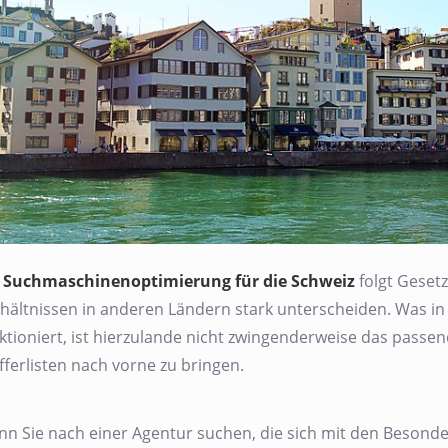
e
Suchmaschinenoptimierung für die Schweiz
folgt Gesetz
hältnissen in anderen Ländern stark unterscheiden. Was in
ktioniert, ist hierzulande nicht zwingenderweise das passe
fferlisten nach vorne zu bringen.
n Sie nach einer Agentur suchen, die sich mit den Besonde