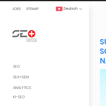
Deutsch
JOBS
SITEMAP
S
S
N
SEO
SEA+SEM
ANALYTICS
KI-SEO