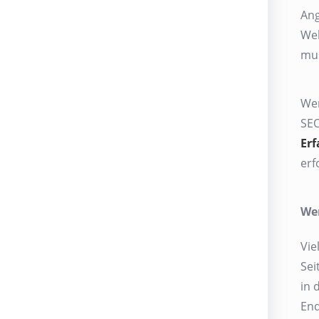
Ang
Web
mus
Wen
SEO
Er
erf
Wen
Vie
Sei
in 
End