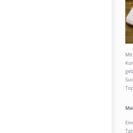
Mit
Ku
geb
Suc
Top
Me
Ein
Tat