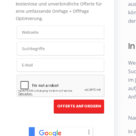
aus
kostenlose und unverbindliche Offerte für
eine umfassende OnPage + OffPage
kön
Optimierung.
der
I
Wer
Suc
im 
auf
Anf
Na
In 